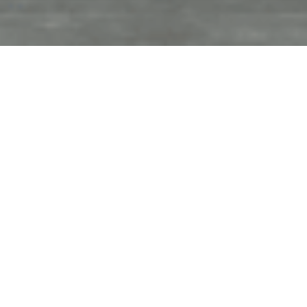
お知ら
新着情
盆施餓鬼先祖大法要
HOME
>
>
>
せ
報
会
新着情報
2024.06.01
盆施餓鬼先祖大法要会
令和六年七月二十八日(日) 午前十時
○読経＝聖仏舎利宝塔・教祖殿・本殿・詠歌奉納
○法話＝会長 榊原光 先生・斉藤法泉先生
※お弁当はお配りしますが、お持ち帰り下さい。